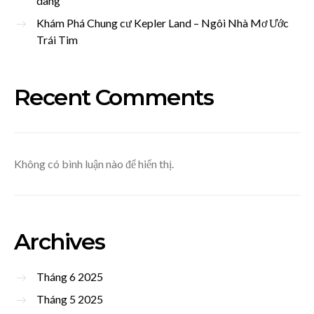
dàng
Khám Phá Chung cư Kepler Land – Ngôi Nhà Mơ Ước
Trái Tim
Recent Comments
Không có bình luận nào để hiển thị.
Archives
Tháng 6 2025
Tháng 5 2025