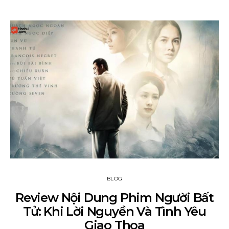
BLOG
Review Nội Dung Phim Người Bất
Tử: Khi Lời Nguyền Và Tình Yêu
Giao Thoa