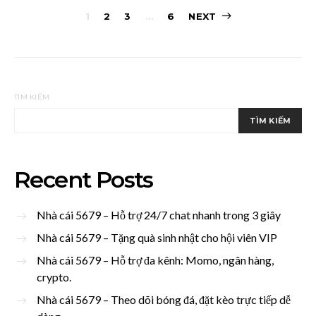
Phân
1
2
3
…
6
NEXT
trang
bài
viết
TÌM KIẾM
TÌM KIẾM
Recent Posts
Nhà cái 5679 – Hỗ trợ 24/7 chat nhanh trong 3 giây
Nhà cái 5679 – Tặng quà sinh nhật cho hội viên VIP
Nhà cái 5679 – Hỗ trợ đa kênh: Momo, ngân hàng,
crypto.
Nhà cái 5679 – Theo dõi bóng đá, đặt kèo trực tiếp dễ