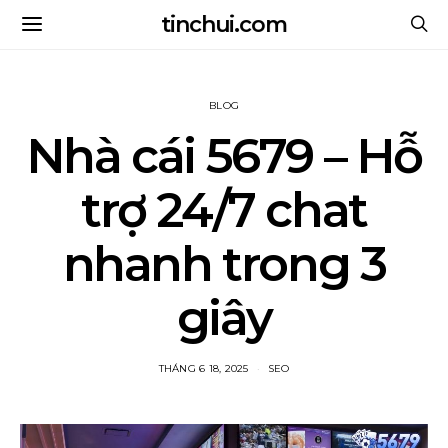
tinchui.com
BLOG
Nhà cái 5679 – Hỗ
trợ 24/7 chat
nhanh trong 3
giây
THÁNG 6 18, 2025
SEO