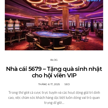
BLOG
Nhà cái 5679 – Tặng quà sinh nhật
cho hội viên VIP
THÁNG 6 17, 2025
SEO
Trong thế giới cá cược trực tuyến và các hoạt động giải trí đỉnh
cao, việc chăm sóc khách hàng đặc biệt luôn đóng vai trò quan
trọng để giữ…