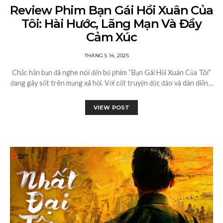
Review Phim Bạn Gái Hồi Xuân Của
Tôi: Hài Hước, Lãng Mạn Và Đầy
Cảm Xúc
THÁNG 5 14, 2025
Chắc hẳn bạn đã nghe nói đến bộ phim “Bạn Gái Hồi Xuân Của Tôi”
đang gây sốt trên mạng xã hội. Với cốt truyện độc đáo và dàn diễn…
VIEW POST