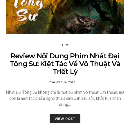
BLOG
Review Nội Dung Phim Nhất Đại
Tông Sư: Kiệt Tác Về Võ Thuật Và
Triết Lý
THÁNG 5 14, 2025
Nhất Đại Tông Sư không chỉ là một bộ phim võ thuật đơn thuần, mà
còn là một tác phẩm nghệ thuật điện ảnh sâu sắc, khắc họa chân
dung…
VIEW POST