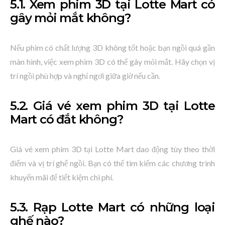
5.1. Xem phim 3D tại Lotte Mart có
gây mỏi mắt không?
Nếu phim có chất lượng 3D không tốt hoặc bạn ngồi quá gần
màn hình, việc xem phim 3D có thể gây mỏi mắt. Hãy chọn vị
trí ngồi phù hợp và nghỉ ngơi giữa giờ nếu cần.
5.2. Giá vé xem phim 3D tại Lotte
Mart có đắt không?
Giá vé xem phim 3D tại Lotte Mart dao động tùy theo thời
điểm và vị trí ghế ngồi. Bạn có thể tìm kiếm các chương trình
khuyến mãi để tiết kiệm chi phí.
5.3. Rạp Lotte Mart có những loại
ghế nào?