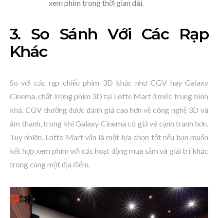
xem phim trong thời gian dài.
3. So Sánh Với Các Rạp
Khác
So với các rạp chiếu phim 3D khác như CGV hay Galaxy
Cinema, chất lượng phim 3D tại Lotte Mart ở mức trung bình
khá. CGV thường được đánh giá cao hơn về công nghệ 3D và
âm thanh, trong khi Galaxy Cinema có giá vé cạnh tranh hơn.
Tuy nhiên, Lotte Mart vẫn là một lựa chọn tốt nếu bạn muốn
kết hợp xem phim với các hoạt động mua sắm và giải trí khác
trong cùng một địa điểm.