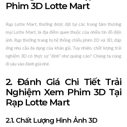
Phim 3D Lotte Mart
Rạp Lotte Mart, thường được đặt tại các trung tâm thương
mại Lotte Mart, là địa điểm quen thuộc của nhiều tín đồ điện
ảnh. Rạp thường trang bị hệ thống chiếu phim 2D và 3D, đáp
ứng nhu cầu đa dạng của khán giả. Tuy nhiên, chất lượng trải
nghiệm 3D có thực sự “đỉnh” như quảng cáo? Chúng ta cùng
đi sâu vào đánh giá nhé.
2. Đánh Giá Chi Tiết Trải
Nghiệm Xem Phim 3D Tại
Rạp Lotte Mart
2.1. Chất Lượng Hình Ảnh 3D