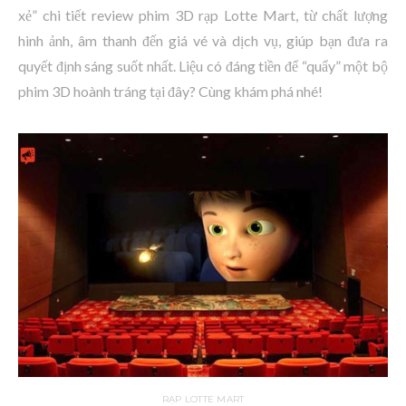
xẻ” chi tiết review phim 3D rạp Lotte Mart, từ chất lượng
hình ảnh, âm thanh đến giá vé và dịch vụ, giúp bạn đưa ra
quyết định sáng suốt nhất. Liệu có đáng tiền để “quẩy” một bộ
phim 3D hoành tráng tại đây? Cùng khám phá nhé!
RẠP LOTTE MART