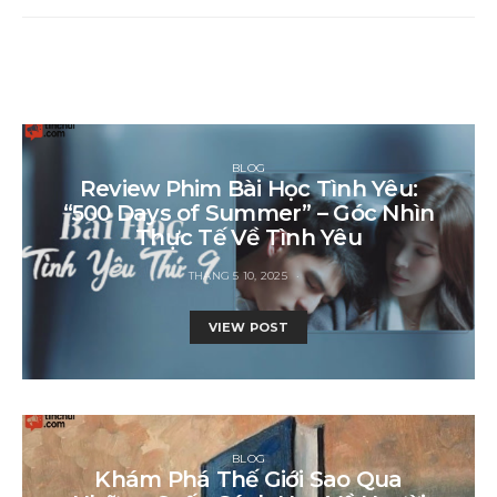
BLOG
Review Phim Bài Học Tình Yêu:
“500 Days of Summer” – Góc Nhìn
Thực Tế Về Tình Yêu
THÁNG 5 10, 2025
VIEW POST
BLOG
Khám Phá Thế Giới Sao Qua